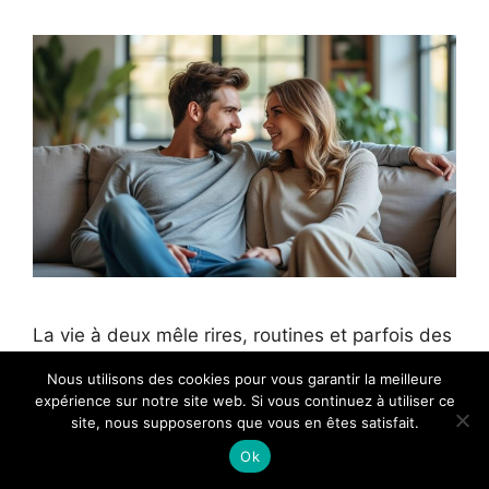
La vie à deux mêle rires, routines et parfois des
éclats qui surprennent. Aborder le conflit
Nous utilisons des cookies pour vous garantir la meilleure
comme une voie d’information plutôt que
expérience sur notre site web. Si vous continuez à utiliser ce
comme une bataille peut transformer une
site, nous supposerons que vous en êtes satisfait.
altercation en un pas vers plus d’intimité. Cet
Ok
article propose des outils concrets pour