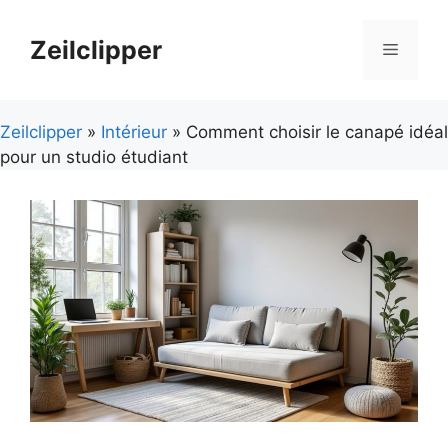
Aller
au
Zeilclipper
Menu
contenu
Zeilclipper
»
Intérieur
» Comment choisir le canapé idéal
pour un studio étudiant