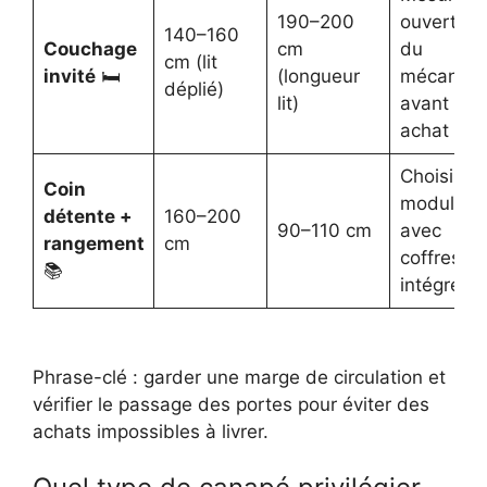
190–200
ouverture
140–160
Couchage
cm
du
cm (lit
invité
🛏️
(longueur
mécanis
déplié)
lit)
avant
achat
Choisir
Coin
modules
détente +
160–200
90–110 cm
avec
rangement
cm
coffres
📚
intégrés
Phrase-clé : garder une marge de circulation et
vérifier le passage des portes pour éviter des
achats impossibles à livrer.