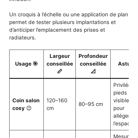
Un croquis à l’échelle ou une application de plan
permet de tester plusieurs implantations et
d’anticiper l’emplacement des prises et
radiateurs.
Largeur
Profondeur
Usage 🎯
conseillée
conseillée
Astuce
📏
📐
Privilégier
pieds
Coin salon
120–160
visibles
80–95 cm
cosy
😊
cm
pour
alléger
l’espace
Mesurer