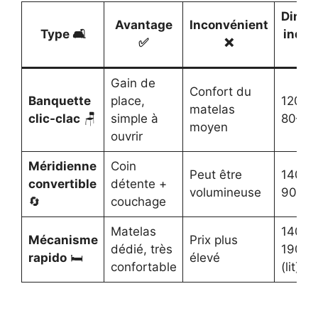
Dimen
Avantage
Inconvénient
Type 🛋️
indic
✅
❌

Gain de
Confort du
Banquette
place,
120–1
matelas
clic-clac
🪑
simple à
80–90
moyen
ouvrir
Méridienne
Coin
Peut être
140–2
convertible
détente +
volumineuse
90–11
🔄
couchage
Matelas
140–1
Mécanisme
Prix plus
dédié, très
190–2
rapido
🛏️
élevé
confortable
(lit)