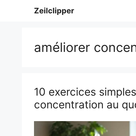
Aller
Zeilclipper
au
contenu
améliorer concen
10 exercices simples
concentration au qu