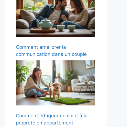
Comment améliorer la
communication dans un couple
Comment éduquer un chiot à la
propreté en appartement