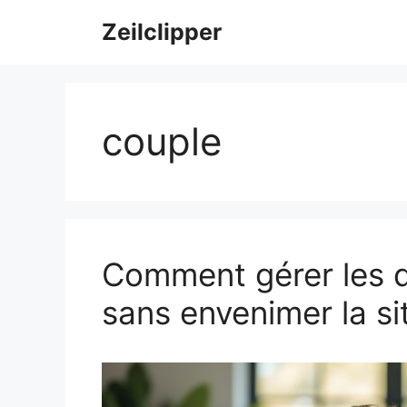
Aller
Zeilclipper
au
contenu
couple
Comment gérer les d
sans envenimer la si