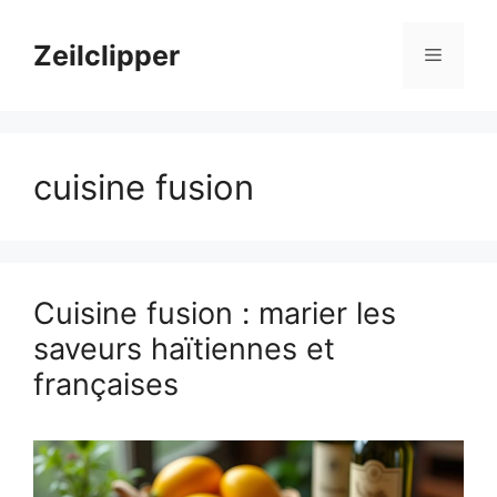
Aller
au
Zeilclipper
Menu
contenu
cuisine fusion
Cuisine fusion : marier les
saveurs haïtiennes et
françaises