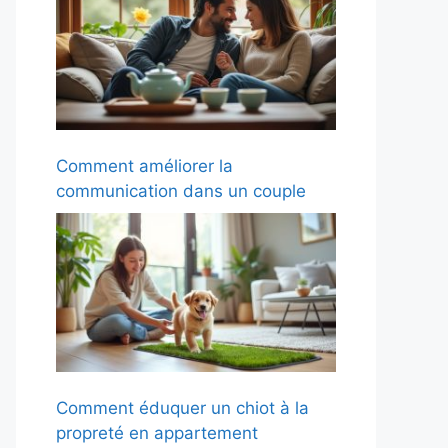
Comment améliorer la
communication dans un couple
Comment éduquer un chiot à la
propreté en appartement