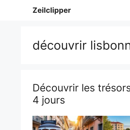
Aller
Zeilclipper
au
contenu
découvrir lisbon
Découvrir les tréso
4 jours