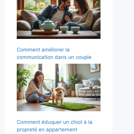
Comment améliorer la
communication dans un couple
Comment éduquer un chiot à la
propreté en appartement