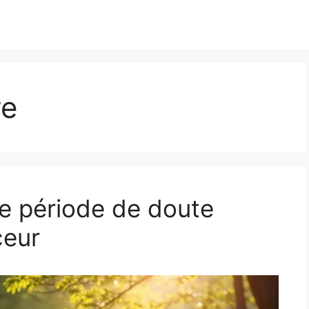
re
e période de doute
ceur