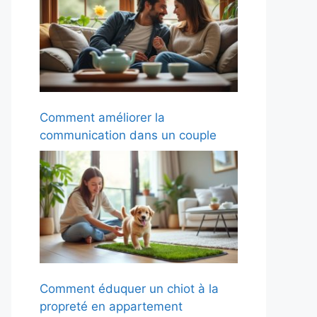
Comment améliorer la
communication dans un couple
Comment éduquer un chiot à la
propreté en appartement