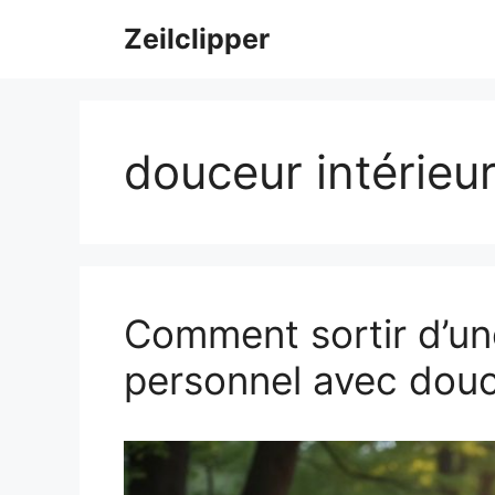
Aller
Zeilclipper
au
contenu
douceur intérieu
Comment sortir d’un
personnel avec dou