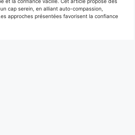
pe et la confiance vacille. Cet article propose des
 un cap serein, en alliant auto-compassion,
 Les approches présentées favorisent la confiance