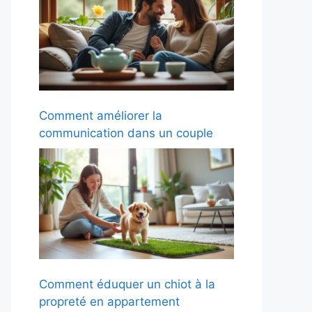
Comment améliorer la
communication dans un couple
Comment éduquer un chiot à la
propreté en appartement