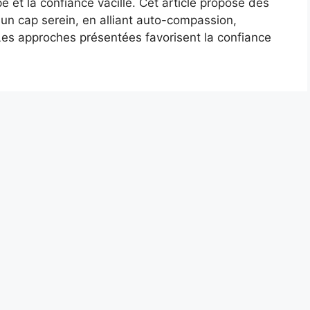
pe et la confiance vacille. Cet article propose des
 un cap serein, en alliant auto-compassion,
 Les approches présentées favorisent la confiance