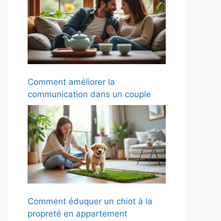
Comment améliorer la
communication dans un couple
Comment éduquer un chiot à la
propreté en appartement