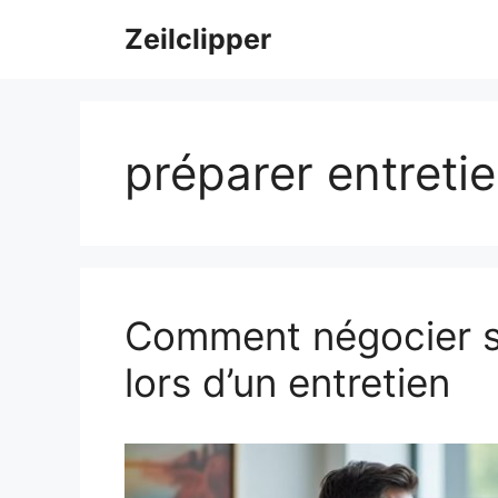
Aller
Zeilclipper
au
contenu
préparer entreti
Comment négocier so
lors d’un entretien