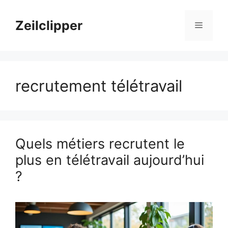
Aller
au
Zeilclipper
Menu
contenu
recrutement télétravail
Quels métiers recrutent le
plus en télétravail aujourd’hui
?