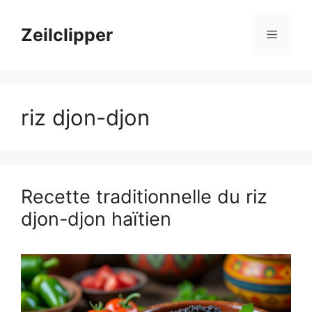
Aller
au
Zeilclipper
Menu
contenu
riz djon-djon
Recette traditionnelle du riz
djon-djon haïtien