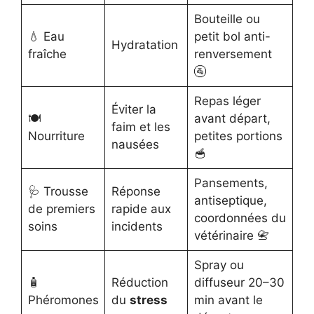
Bouteille ou
💧 Eau
petit bol anti-
Hydratation
fraîche
renversement
🚰
Repas léger
Éviter la
🍽️
avant départ,
faim et les
Nourriture
petites portions
nausées
🥣
Pansements,
🩺 Trousse
Réponse
antiseptique,
de premiers
rapide aux
coordonnées du
soins
incidents
vétérinaire 📇
Spray ou
🧴
Réduction
diffuseur 20–30
Phéromones
du
stress
min avant le