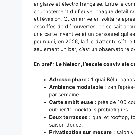
anglaise et électro française. Entre le com
chuchotement du fleuve, chaque détail rac
et l’évasion. Qu’on arrive en solitaire apr
assoiffés de découvertes, on se sait accu
une carte inventive et un personnel qui s
pourquoi, en 2026, la file d’attente s’étire
seulement un bar, c’est un observatoire de 
En bref : Le Nelson, l’escale conviviale 
Adresse phare
: 1 quai Bélu, pano
Ambiance modulable
: zen l’après
par semaine.
Carte ambitieuse
: près de 100 coc
oublier 11 mocktails probiotiques.
Deux terrasses
: quai et rooftop, 
saison douce.
Privatisation sur mesure
: salon v