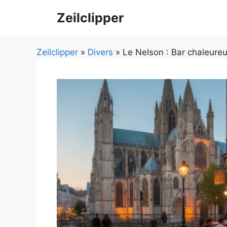
Aller
Zeilclipper
au
contenu
Zeilclipper
»
Divers
» Le Nelson : Bar chaleureu