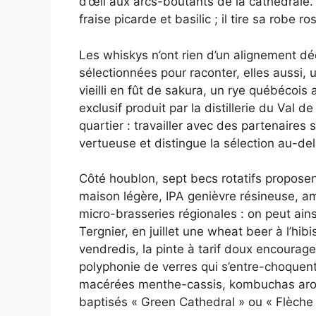
d’œil aux arcs-boutants de la cathédrale
fraise picarde et basilic ; il tire sa robe
Les whiskys n’ont rien d’un alignement déc
sélectionnées pour raconter, elles aussi,
vieilli en fût de sakura, un rye québécois
exclusif produit par la distillerie du Val
quartier : travailler avec des partenaires
vertueuse et distingue la sélection au-del
Côté houblon, sept becs rotatifs proposen
maison légère, IPA genièvre résineuse, 
micro-brasseries régionales : on peut ain
Tergnier, en juillet une wheat beer à l’hi
vendredis, la pinte à tarif doux encourage l
polyphonie de verres qui s’entre-choquen
macérées menthe-cassis, kombuchas arom
baptisés « Green Cathedral » ou « Flèche 