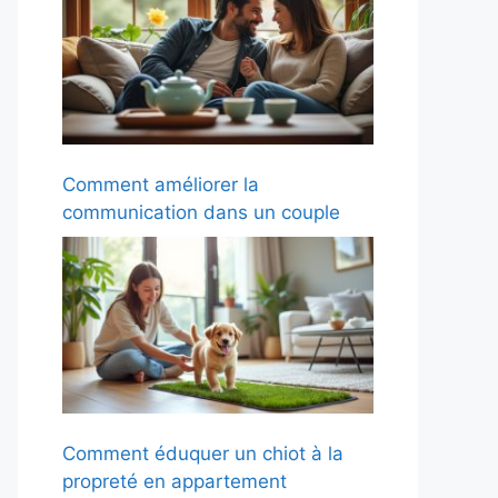
Comment améliorer la
communication dans un couple
Comment éduquer un chiot à la
propreté en appartement