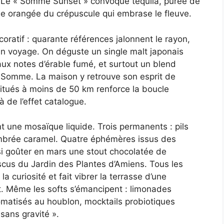
. Le « Somme Sunset » convoque tequila, purée de
 rose orangée du crépuscule qui embrase le fleuve.
oratif : quarante références jalonnent le rayon,
 un voyage. On déguste un single malt japonais
 aux notes d’érable fumé, et surtout un blend
 de Somme. La maison y retrouve son esprit de
 situés à moins de 50 km renforce la boucle
à de l’effet catalogue.
t une mosaïque liquide. Trois permanents : pils
ambrée caramel. Quatre éphémères issus des
si goûter en mars une stout chocolatée de
biscus du Jardin des Plantes d’Amiens. Tous les
a curiosité et fait vibrer la terrasse d’une
t. Même les softs s’émancipent : limonades
atisés au houblon, mocktails probiotiques
sans gravité ».