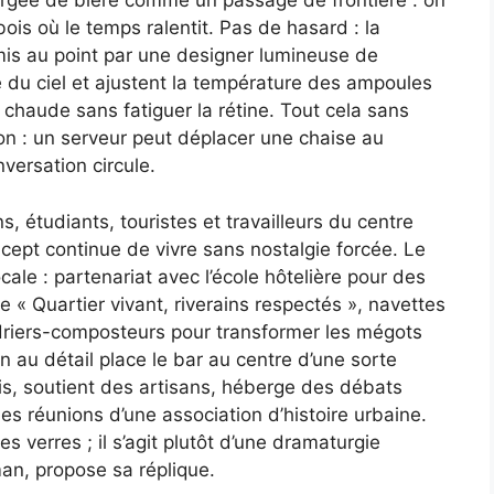
gorgée de bière comme un passage de frontière : on
bois où le temps ralentit. Pas de hasard : la
mis au point par une designer lumineuse de
e du ciel et ajustent la température des ampoules
chaude sans fatiguer la rétine. Tout cela sans
ion : un serveur peut déplacer une chaise au
nversation circule.
ns, étudiants, touristes et travailleurs du centre
cept continue de vivre sans nostalgie forcée. Le
cale : partenariat avec l’école hôtelière pour des
e « Quartier vivant, riverains respectés », navettes
ndriers-composteurs pour transformer les mégots
on au détail place le bar au centre d’une sorte
is, soutient des artisans, héberge des débats
es réunions d’une association d’histoire urbaine.
s verres ; il s’agit plutôt d’une dramaturgie
an, propose sa réplique.