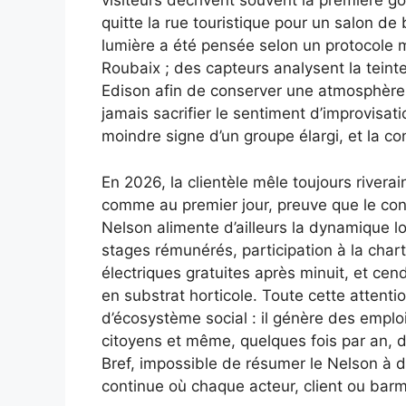
visiteurs décrivent souvent la première 
quitte la rue touristique pour un salon de 
lumière a été pensée selon un protocole 
Roubaix ; des capteurs analysent la teint
Edison afin de conserver une atmosphère 
jamais sacrifier le sentiment d’improvisat
moindre signe d’un groupe élargi, et la co
En 2026, la clientèle mêle toujours riverai
comme au premier jour, preuve que le con
Nelson alimente d’ailleurs la dynamique lo
stages rémunérés, participation à la chart
électriques gratuites après minuit, et ce
en substrat horticole. Toute cette attenti
d’écosystème social : il génère des emplo
citoyens et même, quelques fois par an, d
Bref, impossible de résumer le Nelson à de
continue où chaque acteur, client ou barm